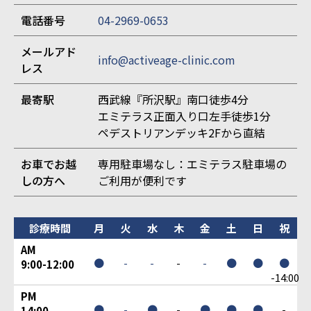
電話番号
04-2969-0653
メールアド
info@activeage-clinic.com
レス
最寄駅
西武線『所沢駅』南口徒歩4分
エミテラス正面入り口左手徒歩1分
ペデストリアンデッキ2Fから直結
お車でお越
専用駐車場なし：エミテラス駐車場の
しの方へ
ご利用が便利です
診療時間
月
火
水
木
金
土
日
祝
AM
●
-
-
-
-
●
●
●
9:00-12:00
-14:00
PM
●
-
●
-
●
●
●
-
14:00-