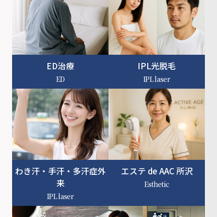
ED治療
IPL光脱毛
ED
IPL laser
わき汗・手汗・多汗症外
エステ de AAC 所沢
来
Esthetic
IPL laser