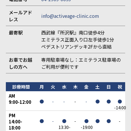
メールアド
info@activeage-clinic.com
レス
最寄駅
西武線『所沢駅』南口徒歩4分
エミテラス正面入り口左手徒歩1分
ペデストリアンデッキ2Fから直結
お車でお越
専用駐車場なし：エミテラス駐車場の
しの方へ
ご利用が便利です
診療時間
月
火
水
木
金
土
日
祝
AM
●
-
-
-
-
●
●
●
9:00-12:00
-14:00
PM
●
-
●
-
●
●
●
-
14:00-
13:30-
-19:00
18:00